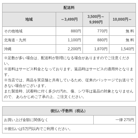
配送料
3,500円～
地域
～3,499円
10,000円～
9,999円
その他地域
880円
770円
無 料
北海道・九州
1,100円
880円
無 料
沖縄
2,200円
1,870円
1,540円
※足数が多い場合は、配送料が割増になる場合がありますのでご注意くださ
い。
※送料はサービス料金となっております。返品時はサービスの適用外となりま
す。
※当店では、商品を実店舗と共有しているため、従来のパッケージでお送りで
きない場合がございます。
また製造時、試着時に付く多少の汚れ、傷、シワ等は返品の対象となりません
ので、 あらかじめご了承の上、ご注文ください。
後払い手数料（税込）
お買い上げ金額に関係なく
一律 275円
※後払いは5万円以内でご利用ください。