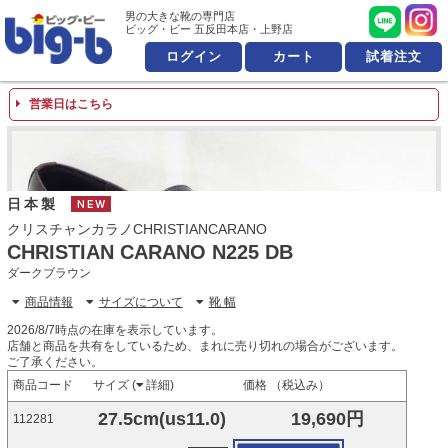
男の大きな靴の専門店 ビッ
男の大きな靴の専門店
ビッグ・ビー 五反田本店・上野店
ログイン
カート
試着注文
営業日はこちら
日本製
NEW
クリスチャンカラノCHRISTIANCARANO
CHRISTIAN CARANO N225 DB
ダークブラウン
商品情報
サイズについて
靴 幅
2026/8/7時点の在庫を表示しています。
店舗と商品を共有をしているため、まれに売り切れの場合がございます。
ご了承ください。
商品コード
サイズ (
詳細
)
価格 （税込み）
27.5cm(us11.0)
19,690円
112281