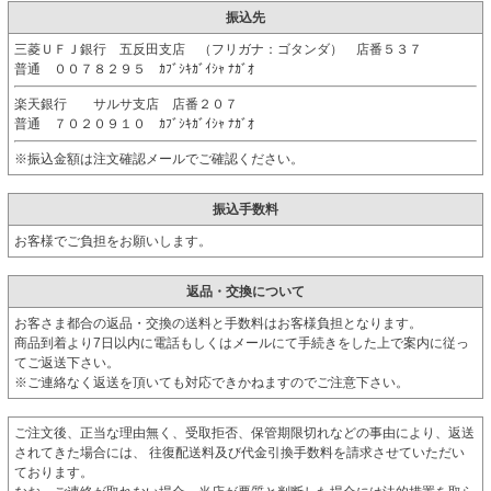
振込先
三菱ＵＦＪ銀行 五反田支店 （フリガナ：ゴタンダ） 店番５３７
普通 ００７８２９５ ｶﾌﾞｼｷｶﾞｲｼｬ ﾅｶﾞｵ
楽天銀行 サルサ支店 店番２０７
普通 ７０２０９１０ ｶﾌﾞｼｷｶﾞｲｼｬ ﾅｶﾞｵ
※振込金額は注文確認メールでご確認ください。
振込手数料
お客様でご負担をお願いします。
返品・交換について
お客さま都合の返品・交換の送料と手数料はお客様負担となります。
商品到着より7日以内に電話もしくはメールにて手続きをした上で案内に従っ
てご返送下さい。
※ご連絡なく返送を頂いても対応できかねますのでご注意下さい。
ご注文後、正当な理由無く、受取拒否、保管期限切れなどの事由により、返送
されてきた場合には、 往復配送料及び代金引換手数料を請求させていただい
ております。