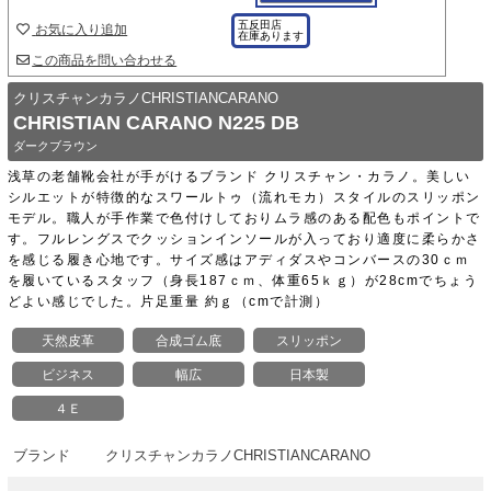
五反田店
お気に入り追加
在庫あります
この商品を問い合わせる
クリスチャンカラノCHRISTIANCARANO
CHRISTIAN CARANO N225 DB
ダークブラウン
浅草の老舗靴会社が手がけるブランド クリスチャン・カラノ。美しい
シルエットが特徴的なスワールトゥ（流れモカ）スタイルのスリッポン
モデル。職人が手作業で色付けしておりムラ感のある配色もポイントで
す。フルレングスでクッションインソールが入っており適度に柔らかさ
を感じる履き心地です。サイズ感はアディダスやコンバースの30ｃｍ
を履いているスタッフ（身長187ｃｍ、体重65ｋｇ）が28cmでちょう
どよい感じでした。片足重量 約ｇ（cmで計測）
天然皮革
合成ゴム底
スリッポン
ビジネス
幅広
日本製
４Ｅ
ブランド
クリスチャンカラノCHRISTIANCARANO