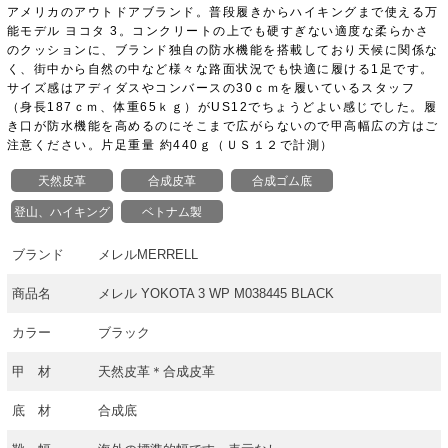
アメリカのアウトドアブランド。普段履きからハイキングまで使える万
能モデル ヨコタ 3。コンクリートの上でも硬すぎない適度な柔らかさ
のクッションに、ブランド独自の防水機能を搭載しており天候に関係な
く、街中から自然の中など様々な路面状況でも快適に履ける1足です。
サイズ感はアディダスやコンバースの30ｃｍを履いているスタッフ
（身長187ｃｍ、体重65ｋｇ）がUS12でちょうどよい感じでした。履
き口が防水機能を高めるのにそこまで広がらないので甲高幅広の方はご
注意ください。片足重量 約440ｇ（ＵＳ１２で計測）
天然皮革
合成皮革
合成ゴム底
登山、ハイキング
ベトナム製
ブランド
メレルMERRELL
商品名
メレル YOKOTA 3 WP M038445 BLACK
カラー
ブラック
甲 材
天然皮革＊合成皮革
底 材
合成底