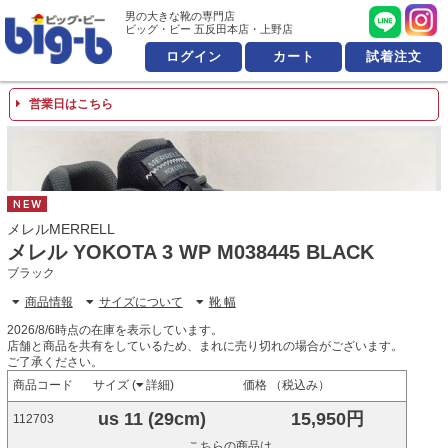
男の大きな靴の専門店 ビッ
男の大きな靴の専門店
ビッグ・ビー 五反田本店・上野店
ログイン
カート
試着注文
営業日はこちら
NEW
メレルMERRELL
メレル YOKOTA 3 WP M038445 BLACK
ブラック
商品情報
サイズについて
靴 幅
2026/8/6時点の在庫を表示しています。
店舗と商品を共有をしているため、まれに売り切れの場合がございます。
ご了承ください。
商品コード
サイズ (
詳細
)
価格 （税込み）
us 11 (29cm)
15,950円
112703
こちらの商品は