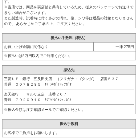
す。
※当店では、商品を実店舗と共有しているため、従来のパッケージでお送りで
きない場合がございます。
また製造時、試着時に付く多少の汚れ、傷、シワ等は返品の対象となりません
ので、 あらかじめご了承の上、ご注文ください。
後払い手数料（税込）
お買い上げ金額に関係なく
一律 275円
※後払いは5万円以内でご利用ください。
振込先
三菱ＵＦＪ銀行 五反田支店 （フリガナ：ゴタンダ） 店番５３７
普通 ００７８２９５ ｶﾌﾞｼｷｶﾞｲｼｬ ﾅｶﾞｵ
楽天銀行 サルサ支店 店番２０７
普通 ７０２０９１０ ｶﾌﾞｼｷｶﾞｲｼｬ ﾅｶﾞｵ
※振込金額は注文確認メールでご確認ください。
振込手数料
お客様でご負担をお願いします。