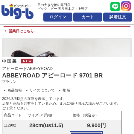
男の大きな靴の専門店 ビッ
男の大きな靴の専門店
ビッグ・ビー 五反田本店・上野店
ログイン
カート
試着注文
営業日はこちら
中国製
NEW
アビーロードABBEYROAD
ABBEYROAD アビーロード 9701 BR
ブラウン
商品情報
サイズについて
靴 幅
2026/8/7時点の在庫を表示しています。
店舗と商品を共有をしているため、まれに売り切れの場合がございます。
ご了承ください。
商品コード
サイズ (
詳細
)
価格 （税込み）
28cm(us11.5)
9,900円
112902