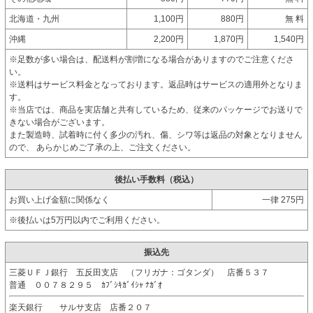
北海道・九州
1,100円
880円
無 料
沖縄
2,200円
1,870円
1,540円
※足数が多い場合は、配送料が割増になる場合がありますのでご注意くださ
い。
※送料はサービス料金となっております。返品時はサービスの適用外となりま
す。
※当店では、商品を実店舗と共有しているため、従来のパッケージでお送りで
きない場合がございます。
また製造時、試着時に付く多少の汚れ、傷、シワ等は返品の対象となりません
ので、 あらかじめご了承の上、ご注文ください。
後払い手数料（税込）
お買い上げ金額に関係なく
一律 275円
※後払いは5万円以内でご利用ください。
振込先
三菱ＵＦＪ銀行 五反田支店 （フリガナ：ゴタンダ） 店番５３７
普通 ００７８２９５ ｶﾌﾞｼｷｶﾞｲｼｬ ﾅｶﾞｵ
楽天銀行 サルサ支店 店番２０７