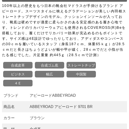
100年以上の歴史をもつ日本の靴会社マドラスが手掛けるブランド ア
ビーロード。スーツスタイルに映えるグラデーションが美しい内羽根ス
トレートチップデザインのモデル。クッションインソールが入ってお
り、靴底は硬めですが適度に柔らかさのある安定感のある履き心地で
す。トレンドのリカバリーウェアにも使用されるCOVEROSS(R)Beを
搭載しており、履くだけでリカバリー効果が見込めるのもポイントで
す。サイズ感は4E設計でゆったりしており、アディダスやコンバース
の30ｃｍを履いているスタッフ（身長187ｃｍ、体重65ｋｇ）が28.5
ｃｍだと長さはちょうどよいが幅や甲が緩く、28ｃｍでだと小指が当
たる感じでした。片足重量 約445ｇ（28.5ｃｍで計測）
合成皮革
合成ゴム底
ストレートチップ
ビジネス
幅広
中国製
４Ｅ
ブランド
アビーロードABBEYROAD
商品名
ABBEYROAD アビーロード 9701 BR
カラー
ブラウン