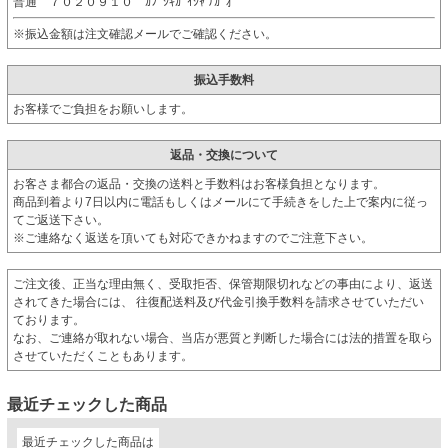
普通 ７０２０９１０ ｶﾌﾞｼｷｶﾞｲｼｬ ﾅｶﾞｵ
※振込金額は注文確認メールでご確認ください。
振込手数料
お客様でご負担をお願いします。
返品・交換について
お客さま都合の返品・交換の送料と手数料はお客様負担となります。
商品到着より7日以内に電話もしくはメールにて手続きをした上で案内に従っ
てご返送下さい。
※ご連絡なく返送を頂いても対応できかねますのでご注意下さい。
ご注文後、正当な理由無く、受取拒否、保管期限切れなどの事由により、返送
されてきた場合には、 往復配送料及び代金引換手数料を請求させていただい
ております。
なお、ご連絡が取れない場合、当店が悪質と判断した場合には法的措置を取ら
させていただくこともあります。
最近チェックした商品
最近チェックした商品は