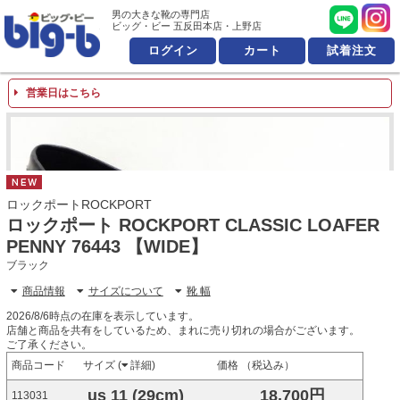
男の大きな靴の専門店 ビッ
男の大きな靴の専門店
ビッグ・ビー 五反田本店・上野店
ログイン
カート
試着注文
営業日はこちら
NEW
ロックポートROCKPORT
ロックポート ROCKPORT CLASSIC LOAFER
PENNY 76443 【WIDE】
ブラック
商品情報
サイズについて
靴 幅
2026/8/6時点の在庫を表示しています。
店舗と商品を共有をしているため、まれに売り切れの場合がございます。
ご了承ください。
商品コード
サイズ (
詳細
)
価格 （税込み）
us 11 (29cm)
18,700円
113031