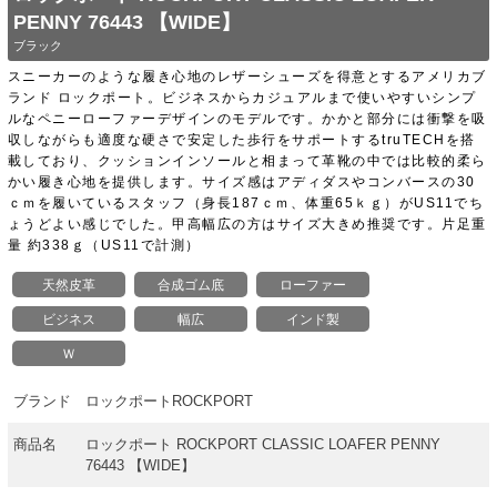
PENNY 76443 【WIDE】
ブラック
スニーカーのような履き心地のレザーシューズを得意とするアメリカブ
ランド ロックポート。ビジネスからカジュアルまで使いやすいシンプ
ルなペニーローファーデザインのモデルです。かかと部分には衝撃を吸
収しながらも適度な硬さで安定した歩行をサポートするtruTECHを搭
載しており、クッションインソールと相まって革靴の中では比較的柔ら
かい履き心地を提供します。サイズ感はアディダスやコンバースの30
ｃｍを履いているスタッフ（身長187ｃｍ、体重65ｋｇ）がUS11でち
ょうどよい感じでした。甲高幅広の方はサイズ大きめ推奨です。片足重
量 約338ｇ（US11で計測）
天然皮革
合成ゴム底
ローファー
ビジネス
幅広
インド製
Ｗ
ブランド
ロックポートROCKPORT
商品名
ロックポート ROCKPORT CLASSIC LOAFER PENNY
76443 【WIDE】