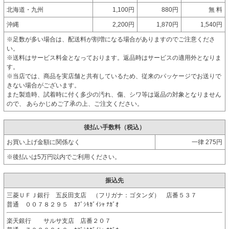
北海道・九州
1,100円
880円
無 料
沖縄
2,200円
1,870円
1,540円
※足数が多い場合は、配送料が割増になる場合がありますのでご注意くださ
い。
※送料はサービス料金となっております。返品時はサービスの適用外となりま
す。
※当店では、商品を実店舗と共有しているため、従来のパッケージでお送りで
きない場合がございます。
また製造時、試着時に付く多少の汚れ、傷、シワ等は返品の対象となりません
ので、 あらかじめご了承の上、ご注文ください。
後払い手数料（税込）
お買い上げ金額に関係なく
一律 275円
※後払いは5万円以内でご利用ください。
振込先
三菱ＵＦＪ銀行 五反田支店 （フリガナ：ゴタンダ） 店番５３７
普通 ００７８２９５ ｶﾌﾞｼｷｶﾞｲｼｬ ﾅｶﾞｵ
楽天銀行 サルサ支店 店番２０７