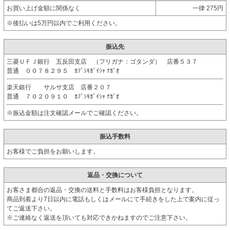
お買い上げ金額に関係なく
一律 275円
※後払いは5万円以内でご利用ください。
振込先
三菱ＵＦＪ銀行 五反田支店 （フリガナ：ゴタンダ） 店番５３７
普通 ００７８２９５ ｶﾌﾞｼｷｶﾞｲｼｬ ﾅｶﾞｵ
楽天銀行 サルサ支店 店番２０７
普通 ７０２０９１０ ｶﾌﾞｼｷｶﾞｲｼｬ ﾅｶﾞｵ
※振込金額は注文確認メールでご確認ください。
振込手数料
お客様でご負担をお願いします。
返品・交換について
お客さま都合の返品・交換の送料と手数料はお客様負担となります。
商品到着より7日以内に電話もしくはメールにて手続きをした上で案内に従っ
てご返送下さい。
※ご連絡なく返送を頂いても対応できかねますのでご注意下さい。