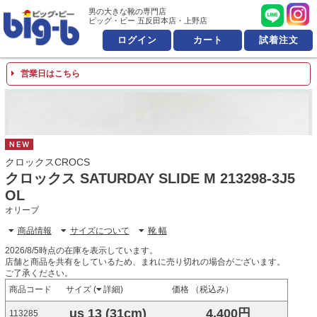
男の大きな靴の専門店 ビッ
男の大きな靴の専門店
ビッグ・ビー 五反田本店・上野店
ログイン
カート
試着注文
営業日はこちら
NEW
クロックスCROCS
クロックス SATURDAY SLIDE M 213298-3J5
OL
オリーブ
商品情報
サイズについて
靴 幅
2026/8/5時点の在庫を表示しています。
店舗と商品を共有をしているため、まれに売り切れの場合がございます。
ご了承ください。
商品コード
サイズ (
詳細
)
価格 （税込み）
us 13 (31cm)
4,400円
113285