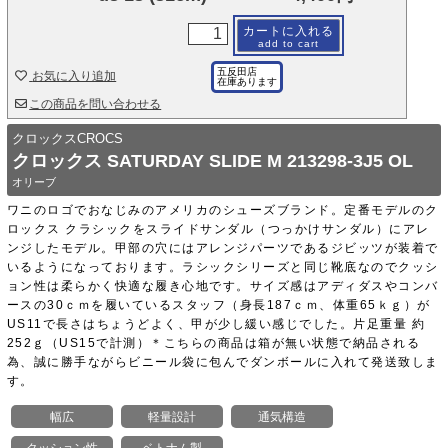
カートに入れる
add to cart
五反田店
お気に入り追加
在庫あります
この商品を問い合わせる
クロックスCROCS
クロックス SATURDAY SLIDE M 213298-3J5 OL
オリーブ
ワニのロゴでおなじみのアメリカのシューズブランド。定番モデルのク
ロックス クラシックをスライドサンダル（つっかけサンダル）にアレ
ンジしたモデル。甲部の穴にはアレンジパーツであるジビッツが装着で
いるようになっております。ラシックシリーズと同じ靴底なのでクッシ
ョン性は柔らかく快適な履き心地です。サイズ感はアディダスやコンバ
ースの30ｃｍを履いているスタッフ（身長187ｃｍ、体重65ｋｇ）が
US11で長さはちょうどよく、甲が少し緩い感じでした。片足重量 約
252ｇ（US15で計測）＊こちらの商品は箱が無い状態で納品される
為、誠に勝手ながらビニール袋に包んでダンボールに入れて発送致しま
す。
幅広
軽量設計
通気構造
クッション性
ベトナム製