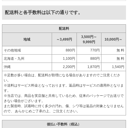
配送料と各手数料は以下の通りです。
配送料
3,500円～
地域
～3,499円
10,000円～
9,999円
その他地域
880円
770円
無 料
北海道・九州
1,100円
880円
無 料
沖縄
2,200円
1,870円
1,540円
※足数が多い場合は、配送料が割増になる場合がありますのでご注意くださ
い。
※送料はサービス料金となっております。返品時はサービスの適用外となりま
す。
※当店では、商品を実店舗と共有しているため、従来のパッケージでお送りで
きない場合がございます。
また製造時、試着時に付く多少の汚れ、傷、シワ等は返品の対象となりません
ので、 あらかじめご了承の上、ご注文ください。
後払い手数料（税込）