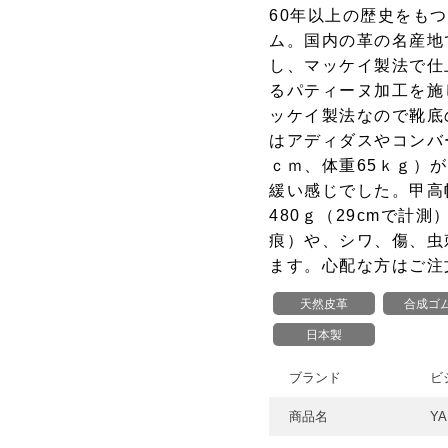
60年以上の歴史をも
ム。国内の革の名産地
し、マッケイ製法で仕
るパティーヌ加工を施
ッケイ製法なので靴底
はアディダスやコンバ
ｃｍ、体重65ｋｇ）が
緩い感じでした。甲高
480ｇ（29cmで計
痕）や、シワ、傷、虫
ます。心配な方はご注
天然皮革
合成ゴ
日本製
ブランド
ビ
商品名
YA