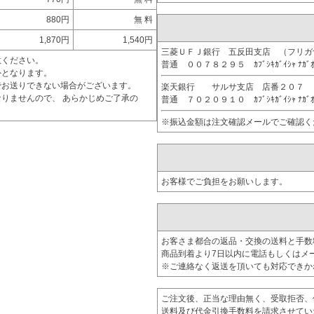
880円
無 料
1,870円
1,540円
三菱ＵＦＪ銀行 五反田支店 （フリ
意ください。
普通 ００７８２９５ ｶﾌﾞｼｷｶﾞｲｼｬ ﾅｶﾞ
外となります。
でお送りできない場合がございます。
楽天銀行 サルサ支店 店番２０７
りませんので、 あらかじめご了承の
普通 ７０２０９１０ ｶﾌﾞｼｷｶﾞｲｼｬ ﾅｶﾞ
※振込金額は注文確認メールでご確認く
お客様でご負担をお願いします。
お客さま都合の返品・交換の送料と手数
商品到着より7日以内に電話もしくはメ
※ご連絡なく返送を頂いても対応できか
ご注文後、正当な理由無く、受取拒否、
送料及び代金引換手数料を請求させてい