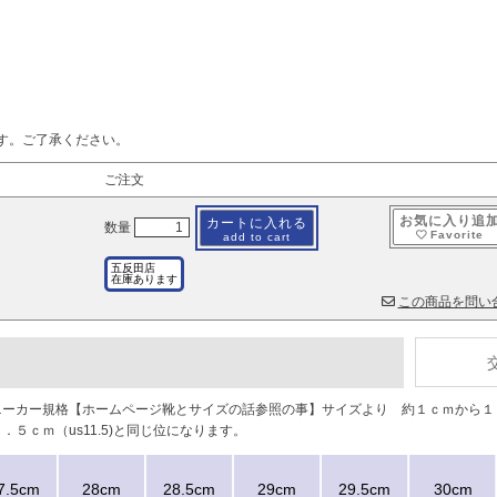
す。ご了承ください。
ご注文
お気に入り追
カートに入れる
数量
Favorite
add to cart
五反田店
在庫あります
この商品を問い
スニーカー規格【ホームページ靴とサイズの話参照の事】サイズより 約１ｃｍから
５ｃｍ（us11.5)と同じ位になります。