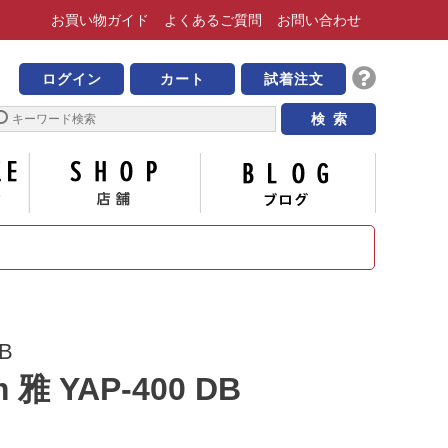
お買い物
ガイド
よくある
ご質問
お問い合わせ
靴の専門店 ビッグ・ビー
ログイン
カート
試着注文
サイズについて
店舗
ブログ
B
 雅 YAP-400 DB