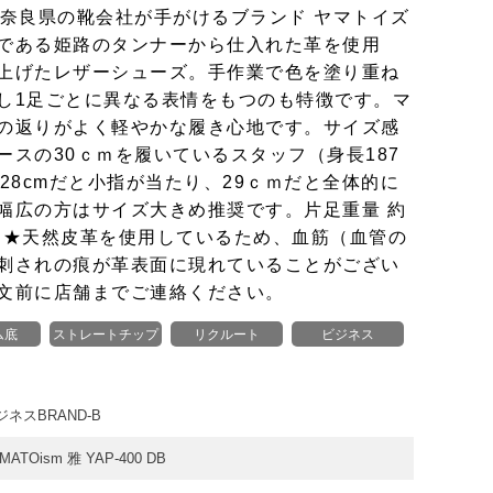
つ奈良県の靴会社が手がけるブランド ヤマトイズ
である姫路のタンナーから仕入れた革を使用
上げたレザーシューズ。手作業で色を塗り重ね
し1足ごとに異なる表情をもつのも特徴です。マ
の返りがよく軽やかな履き心地です。サイズ感
ースの30ｃｍを履いているスタッフ（身長187
28cmだと小指が当たり、29ｃｍだと全体的に
幅広の方はサイズ大きめ推奨です。片足重量 約
測）★天然皮革を使用しているため、血筋（血管の
刺されの痕が革表面に現れていることがござい
文前に店舗までご連絡ください。
ム底
ストレートチップ
リクルート
ビジネス
ジネスBRAND-B
MATOism 雅 YAP-400 DB