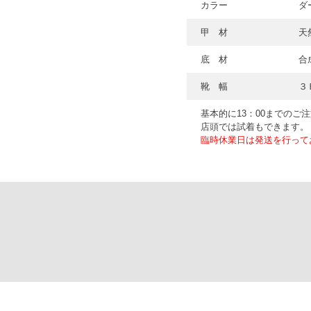
カラー
ダ
甲 材
天
底 材
合
靴 幅
３
基本的に13：00までのご
店頭では試着もできます。
臨時休業日は発送を行って