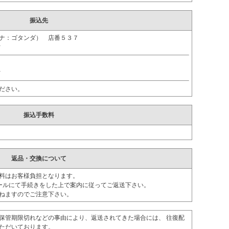
振込先
ガナ：ゴタンダ） 店番５３７
ｵ
ｵ
ださい。
振込手数料
返品・交換について
料はお客様負担となります。
ールにて手続きをした上で案内に従ってご返送下さい。
ねますのでご注意下さい。
保管期限切れなどの事由により、返送されてきた場合には、 往復配
ただいております。