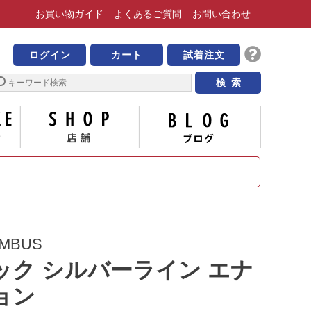
お買い物
ガイド
よくある
ご質問
お問い合わせ
靴の専門店 ビッグ・ビー
ログイン
カート
試着注文
サイズについて
店舗
ブログ
MBUS
ック シルバーライン エナ
ョン