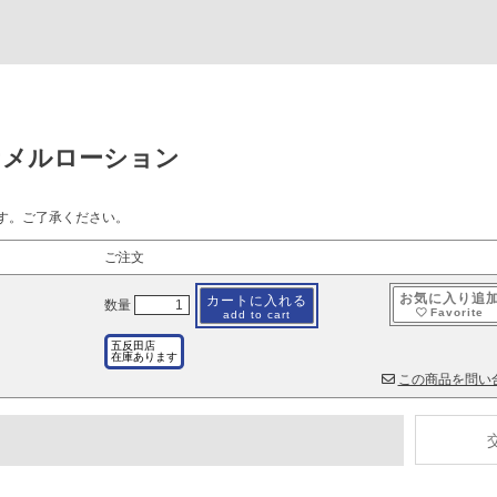
ナメルローション
す。ご了承ください。
ご注文
お気に入り追
カートに入れる
数量
Favorite
add to cart
五反田店
在庫あります
この商品を問い