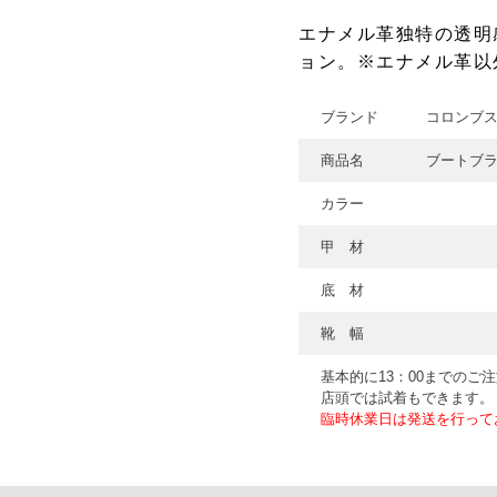
エナメル革独特の透明
ョン。※エナメル革以
ブランド
コロンブスC
商品名
ブートブラ
カラー
甲 材
底 材
靴 幅
基本的に13：00までのご
店頭では試着もできます。
臨時休業日は発送を行って