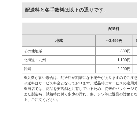
配送料と各手数料は以下の通りです。
配送料
地域
～3,499円
その他地域
880円
北海道・九州
1,100円
沖縄
2,200円
※足数が多い場合は、配送料が割増になる場合がありますのでご注
※送料はサービス料金となっております。返品時はサービスの適用
※当店では、商品を実店舗と共有しているため、従来のパッケージ
また製造時、試着時に付く多少の汚れ、傷、シワ等は返品の対象とな
上、ご注文ください。