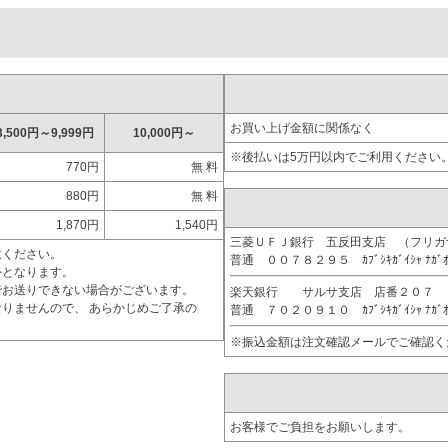
お買い上げ金額に関係なく
3,500円～9,999円
10,000円～
※後払いは5万円以内でご利用ください
770円
無 料
880円
無 料
1,870円
1,540円
三菱ＵＦＪ銀行 五反田支店 （フリ
意ください。
普通 ００７８２９５ ｶﾌﾞｼｷｶﾞｲｼｬ ﾅｶﾞ
外となります。
でお送りできない場合がございます。
楽天銀行 サルサ支店 店番２０７
りませんので、 あらかじめご了承の
普通 ７０２０９１０ ｶﾌﾞｼｷｶﾞｲｼｬ ﾅｶﾞ
※振込金額は注文確認メールでご確認く
お客様でご負担をお願いします。