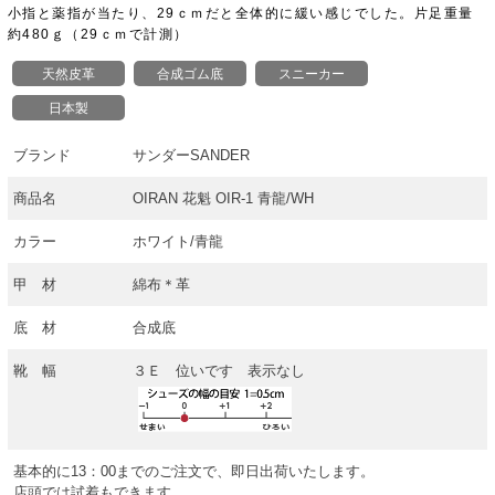
小指と薬指が当たり、29ｃｍだと全体的に緩い感じでした。片足重量
約480ｇ（29ｃｍで計測）
天然皮革
合成ゴム底
スニーカー
日本製
ブランド
サンダーSANDER
商品名
OIRAN 花魁 OIR-1 青龍/WH
カラー
ホワイト/青龍
甲 材
綿布＊革
底 材
合成底
靴 幅
３Ｅ 位いです 表示なし
基本的に13：00までのご注文で、即日出荷いたします。
店頭では試着もできます。