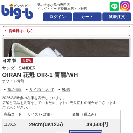
男の大きな靴の専門店 ビッ
男の大きな靴の専門店
ビッグ・ビー 五反田本店・上野店
ログイン
カート
試着注文
営業日はこちら
日本製
NEW
サンダーSANDER
OIRAN 花魁 OIR-1 青龍/WH
ホワイト/青龍
商品情報
サイズについて
靴 幅
2026/8/8時点の在庫を表示しています。
店舗と商品を共有をしているため、まれに売り切れの場合がございます。
ご了承ください。
商品コード
サイズ (
詳細
)
価格 （税込み）
29cm(us12.5)
49,500円
113615