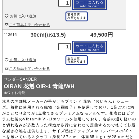
カートに入れる
add to cart
五反田店
お気に入り追加
在庫あります
この商品を問い合わせる
30cm(us13.5)
49,500円
113616
カートに入れる
add to cart
五反田店
お気に入り追加
在庫あります
この商品を問い合わせる
サンダーSANDER
OIRAN 花魁 OIR-1 青龍/WH
ホワイト/青龍
浅草の老舗靴メーカーが手がけるブランド 花魁（おいらん）シュー
ズ。着物に使用される織物（金襴緞子）を使用しており、1足ごとに柄
がことなり全てが1点物であるプレミアムなモデルです。靴底にはビブ
ラム社製のVibram® Vi-Liteソールを使用しており、名前の通り軽いの
と切れ込みが多数入った構造が歩行に合わせて屈曲するので軽くて快適
な履き心地を提供します。サイズ感はアディダスやコンバースの30ｃ
ｍを履いているスタッフ（身長187ｃｍ、体重65ｋｇ）が28ｃｍだと