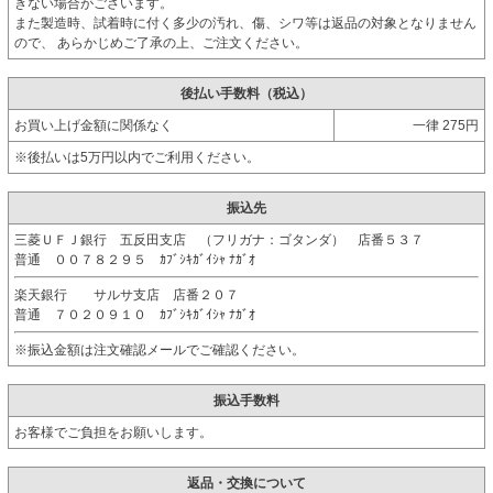
きない場合がございます。
また製造時、試着時に付く多少の汚れ、傷、シワ等は返品の対象となりません
ので、 あらかじめご了承の上、ご注文ください。
後払い手数料（税込）
お買い上げ金額に関係なく
一律 275円
※後払いは5万円以内でご利用ください。
振込先
三菱ＵＦＪ銀行 五反田支店 （フリガナ：ゴタンダ） 店番５３７
普通 ００７８２９５ ｶﾌﾞｼｷｶﾞｲｼｬ ﾅｶﾞｵ
楽天銀行 サルサ支店 店番２０７
普通 ７０２０９１０ ｶﾌﾞｼｷｶﾞｲｼｬ ﾅｶﾞｵ
※振込金額は注文確認メールでご確認ください。
振込手数料
お客様でご負担をお願いします。
返品・交換について