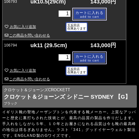
uk10.5(29cm)
143,000円
106793
カートに入れる
add to cart
五反田店
お気に入り追加
在庫あります
この商品を問い合わせる
uk11 (29.5cm)
143,000円
106794
カートに入れる
add to cart
五反田店
お気に入り追加
在庫あります
この商品を問い合わせる
クロケット＆ジョーンズCROCKETT
クロケット＆ジョーンズ シドニー SYDNEY 【G】
ブラック
イギリス靴の聖地ノーザンプトンを代表する靴メーカー。上質なアッパ
ーと歴史に裏打ちされた技術とが、最高の品質の製品を作りだします。
手入れをしながら５年、１０年とお履きになれる品質は今も靴の最高峰
の地位は揺るぎありません。ラスト「341」グッドイヤーウェルト製法
です。ENGLAND製のGワイズです。