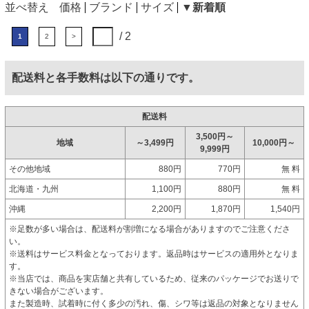
並べ替え
価格
ブランド
サイズ
▼新着順
/ 2
1
2
>
配送料と各手数料は以下の通りです。
配送料
3,500円～
地域
～3,499円
10,000円～
9,999円
その他地域
880円
770円
無 料
北海道・九州
1,100円
880円
無 料
沖縄
2,200円
1,870円
1,540円
※足数が多い場合は、配送料が割増になる場合がありますのでご注意くださ
い。
※送料はサービス料金となっております。返品時はサービスの適用外となりま
す。
※当店では、商品を実店舗と共有しているため、従来のパッケージでお送りで
きない場合がございます。
また製造時、試着時に付く多少の汚れ、傷、シワ等は返品の対象となりません