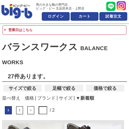
男の大きな靴の専門店 ビッ
男の大きな靴の専門店
ビッグ・ビー 五反田本店・上野店
ログイン
カート
試着注文
営業日はこちら
バランスワークス
BALANCE
WORKS
27件あります。
サイズで絞る
足幅で絞る
価格で絞る
並べ替え
価格
ブランド
サイズ
▼新着順
/ 2
1
2
>