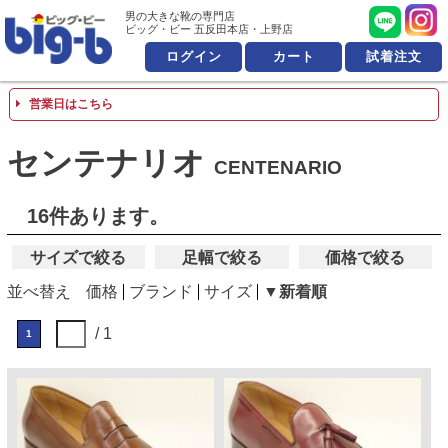
男の大きな靴の専門店 ビッ
男の大きな靴の専門店
ビッグ・ビー 五反田本店・上野店
ログイン
カート
試着注文
営業日はこちら
センテナリオ
CENTENARIO
16件あります。
サイズで絞る
足幅で絞る
価格で絞る
並べ替え
価格
ブランド
サイズ
▼新着順
/ 1
1