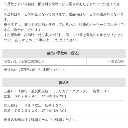
※足数が多い場合は、配送料が割増になる場合がありますのでご注意くださ
い。
※送料はサービス料金となっております。返品時はサービスの適用外となりま
す。
※当店では、商品を実店舗と共有しているため、従来のパッケージでお送りで
きない場合がございます。
また製造時、試着時に付く多少の汚れ、傷、シワ等は返品の対象となりません
ので、 あらかじめご了承の上、ご注文ください。
後払い手数料（税込）
お買い上げ金額に関係なく
一律 275円
※後払いは5万円以内でご利用ください。
振込先
三菱ＵＦＪ銀行 五反田支店 （フリガナ：ゴタンダ） 店番５３７
普通 ００７８２９５ ｶﾌﾞｼｷｶﾞｲｼｬ ﾅｶﾞｵ
楽天銀行 サルサ支店 店番２０７
普通 ７０２０９１０ ｶﾌﾞｼｷｶﾞｲｼｬ ﾅｶﾞｵ
※振込金額は注文確認メールでご確認ください。