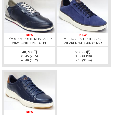
NEW
NEW
ピコリノス PIKOLIINOS SALER
コールハーン GP TOPSPIN
M8W-6230C1 PK-149 BU
SNEAKER WP C43742 NV-S
40,700円
28,600円
eu 45 (29.5)
us 12 (30cm)
eu 46 (30.2)
us 13 (31cm)
NEW