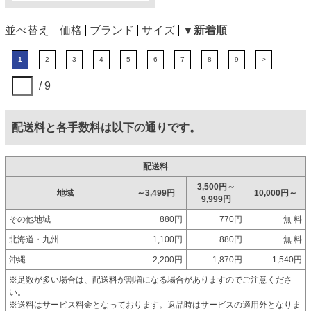
並べ替え
価格
ブランド
サイズ
▼新着順
1
2
3
4
5
6
7
8
9
>
/ 9
配送料と各手数料は以下の通りです。
配送料
3,500円～
地域
～3,499円
10,000円～
9,999円
その他地域
880円
770円
無 料
北海道・九州
1,100円
880円
無 料
沖縄
2,200円
1,870円
1,540円
※足数が多い場合は、配送料が割増になる場合がありますのでご注意くださ
い。
※送料はサービス料金となっております。返品時はサービスの適用外となりま