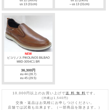
us 12 (30cm)
us 11 (29cm)
us 13 (31cm)
～us 13 (31cm)
NEW
ピコリノス PIKOLINOS BILBAO
M8D-3054C1 BR
36,300円
eu 44 (28.7)
eu 45 (29.5)
10,000円以上のお買い上げで
送 料 無 料
です。
(沖縄は1,540円)
交換・返品はお気軽にお申しつけください。
店舗では試着も出来ます。（一部商品を除きます。）