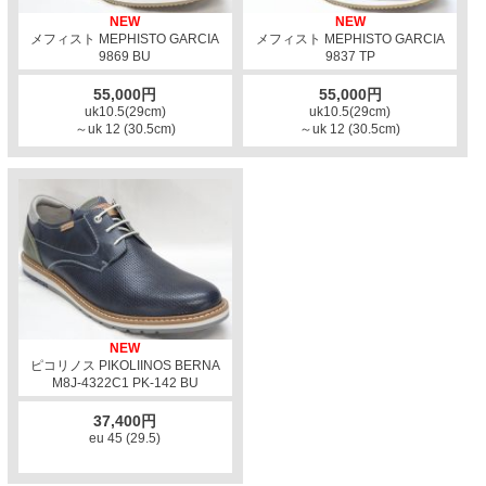
NEW
NEW
メフィスト MEPHISTO GARCIA
メフィスト MEPHISTO GARCIA
9869 BU
9837 TP
55,000円
55,000円
uk10.5(29cm)
uk10.5(29cm)
～uk 12 (30.5cm)
～uk 12 (30.5cm)
NEW
ピコリノス PIKOLIINOS BERNA
M8J-4322C1 PK-142 BU
37,400円
eu 45 (29.5)