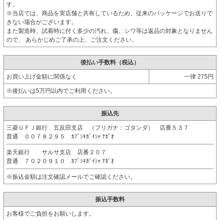
す。
※当店では、商品を実店舗と共有しているため、従来のパッケージでお送りで
きない場合がございます。
また製造時、試着時に付く多少の汚れ、傷、シワ等は返品の対象となりません
ので、 あらかじめご了承の上、ご注文ください。
後払い手数料（税込）
お買い上げ金額に関係なく
一律 275円
※後払いは5万円以内でご利用ください。
振込先
三菱ＵＦＪ銀行 五反田支店 （フリガナ：ゴタンダ） 店番５３７
普通 ００７８２９５ ｶﾌﾞｼｷｶﾞｲｼｬ ﾅｶﾞｵ
楽天銀行 サルサ支店 店番２０７
普通 ７０２０９１０ ｶﾌﾞｼｷｶﾞｲｼｬ ﾅｶﾞｵ
※振込金額は注文確認メールでご確認ください。
振込手数料
お客様でご負担をお願いします。