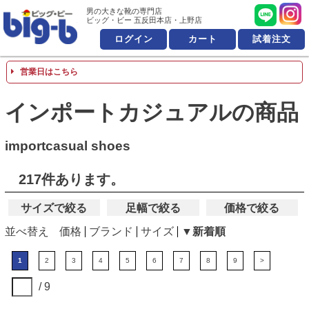
男の大きな靴の専門店 ビッ
男の大きな靴の専門店
ビッグ・ビー 五反田本店・上野店
ログイン
カート
試着注文
営業日はこちら
インポートカジュアルの商品
importcasual shoes
217件あります。
サイズで絞る
足幅で絞る
価格で絞る
並べ替え
価格
ブランド
サイズ
▼新着順
1
2
3
4
5
6
7
8
9
>
/ 9