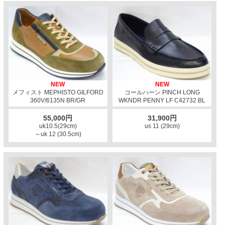
NEW
NEW
メフィスト MEPHISTO GILFORD
コールハーン PINCH LONG
360V/6135N BR/GR
WKNDR PENNY LF C42732 BL
55,000円
31,900円
uk10.5(29cm)
us 11 (29cm)
～uk 12 (30.5cm)