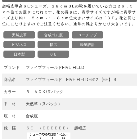
超幅広甲高６Eシューズ。２８ｃｍ３Eの靴を履いている方は２６．５
ｃｍ位でお履きになれます。靴の長さは、表示サイズですが幅は表示サ
イズより約１．５ｃｍ～１．８ｃｍ位大きいサイズの「３Ｅ」靴と同じ
位にになりますのでご注意ください。通常の靴よりかなり大きいです。
天然皮革
合成ゴム底
ユーチップ
ビジネス
幅広
軽量設計
日本製
６Ｅ
ブランド
ファイブフィールドFIVE FIELD
商品名
ファイブフィールド FIVE FIELD 6812 【6E】 BL
カラー
ＢＬＡＣＫ/ヌバック
甲 材
天然革（ヌバック）
底 材
合成底
靴 幅
６Ｅ （ＥＥＥＥＥＥ） 超幅広