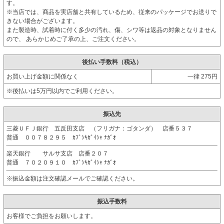
す。
※当店では、商品を実店舗と共有しているため、従来のパッケージでお送りで
きない場合がございます。
また製造時、試着時に付く多少の汚れ、傷、シワ等は返品の対象となりません
ので、 あらかじめご了承の上、ご注文ください。
後払い手数料（税込）
お買い上げ金額に関係なく
一律 275円
※後払いは5万円以内でご利用ください。
振込先
三菱ＵＦＪ銀行 五反田支店 （フリガナ：ゴタンダ） 店番５３７
普通 ００７８２９５ ｶﾌﾞｼｷｶﾞｲｼｬ ﾅｶﾞｵ
楽天銀行 サルサ支店 店番２０７
普通 ７０２０９１０ ｶﾌﾞｼｷｶﾞｲｼｬ ﾅｶﾞｵ
※振込金額は注文確認メールでご確認ください。
振込手数料
お客様でご負担をお願いします。