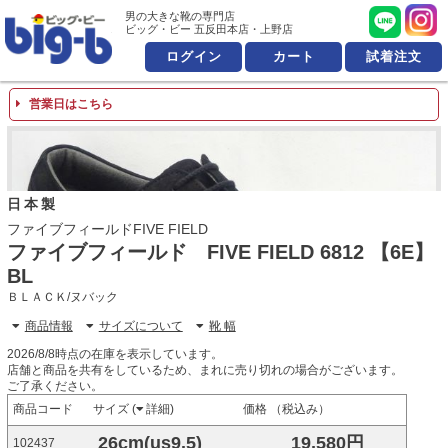
男の大きな靴の専門店 ビッ
男の大きな靴の専門店
ビッグ・ビー 五反田本店・上野店
ログイン
カート
試着注文
営業日はこちら
日本製
ファイブフィールドFIVE FIELD
ファイブフィールド FIVE FIELD 6812 【6E】
BL
ＢＬＡＣＫ/ヌバック
商品情報
サイズについて
靴 幅
2026/8/8時点の在庫を表示しています。
店舗と商品を共有をしているため、まれに売り切れの場合がございます。
ご了承ください。
商品コード
サイズ (
詳細
)
価格 （税込み）
26cm(us9.5)
19,580円
102437