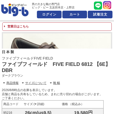
男の大きな靴の専門店 ビッ
男の大きな靴の専門店
ビッグ・ビー 五反田本店・上野店
ログイン
カート
試着注文
営業日はこちら
日本製
ファイブフィールドFIVE FIELD
ファイブフィールド FIVE FIELD 6812 【6E】
DBR
ダークブラウン
商品情報
サイズについて
靴 幅
2026/8/8時点の在庫を表示しています。
店舗と商品を共有をしているため、まれに売り切れの場合がございます。
ご了承ください。
商品コード
サイズ (
詳細
)
価格 （税込み）
26cm(us9.5)
19,580円
95216