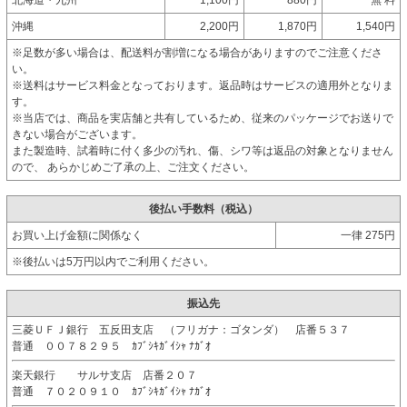
沖縄
2,200円
1,870円
1,540円
※足数が多い場合は、配送料が割増になる場合がありますのでご注意くださ
い。
※送料はサービス料金となっております。返品時はサービスの適用外となりま
す。
※当店では、商品を実店舗と共有しているため、従来のパッケージでお送りで
きない場合がございます。
また製造時、試着時に付く多少の汚れ、傷、シワ等は返品の対象となりません
ので、 あらかじめご了承の上、ご注文ください。
後払い手数料（税込）
お買い上げ金額に関係なく
一律 275円
※後払いは5万円以内でご利用ください。
振込先
三菱ＵＦＪ銀行 五反田支店 （フリガナ：ゴタンダ） 店番５３７
普通 ００７８２９５ ｶﾌﾞｼｷｶﾞｲｼｬ ﾅｶﾞｵ
楽天銀行 サルサ支店 店番２０７
普通 ７０２０９１０ ｶﾌﾞｼｷｶﾞｲｼｬ ﾅｶﾞｵ