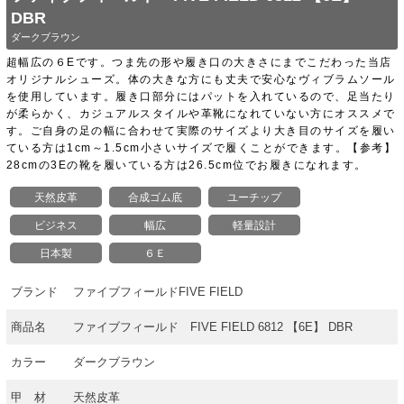
DBR
ダークブラウン
超幅広の６Eです。つま先の形や履き口の大きさにまでこだわった当店
オリジナルシューズ。体の大きな方にも丈夫で安心なヴィブラムソール
を使用しています。履き口部分にはパットを入れているので、足当たり
が柔らかく、カジュアルスタイルや革靴になれていない方にオススメで
す。ご自身の足の幅に合わせて実際のサイズより大き目のサイズを履い
ている方は1cm～1.5cm小さいサイズで履くことができます。【参考】
28cmの3Eの靴を履いている方は26.5cm位でお履きになれます。
天然皮革
合成ゴム底
ユーチップ
ビジネス
幅広
軽量設計
日本製
６Ｅ
ブランド
ファイブフィールドFIVE FIELD
商品名
ファイブフィールド FIVE FIELD 6812 【6E】 DBR
カラー
ダークブラウン
甲 材
天然皮革