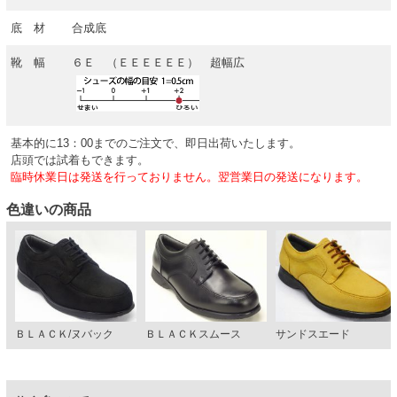
底 材
合成底
靴 幅
６Ｅ （ＥＥＥＥＥＥ） 超幅広
基本的に13：00までのご注文で、即日出荷いたします。
店頭では試着もできます。
臨時休業日は発送を行っておりません。翌営業日の発送になります。
色違いの商品
ＢＬＡＣＫ/ヌバック
ＢＬＡＣＫスムース
サンドスエード