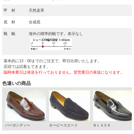
甲 材
天然皮革
底 材
合成底
靴 幅
海外の標準的幅です。表示なし
基本的に13：00までのご注文で、即日出荷いたします。
店頭では試着もできます。
臨時休業日は発送を行っておりません。翌営業日の発送になります。
色違いの商品
バーガンディー
ネービースエード
ＢＬＡＣＫ