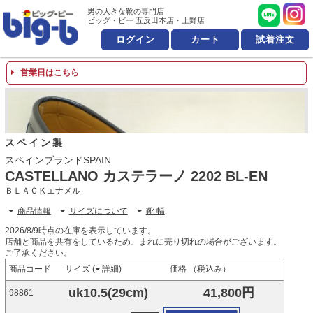
男の大きな靴の専門店 ビッ
男の大きな靴の専門店
ビッグ・ビー 五反田本店・上野店
ログイン
カート
試着注文
営業日はこちら
スペイン製
スペインブランドSPAIN
CASTELLANO カステラーノ 2202 BL-EN
ＢＬＡＣＫエナメル
商品情報
サイズについて
靴 幅
2026/8/9時点の在庫を表示しています。
店舗と商品を共有をしているため、まれに売り切れの場合がございます。
ご了承ください。
商品コード
サイズ (
詳細
)
価格 （税込み）
uk10.5(29cm)
41,800円
98861