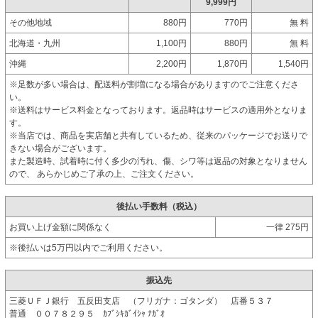
9,999円
その他地域
880円
770円
無 料
北海道・九州
1,100円
880円
無 料
沖縄
2,200円
1,870円
1,540円
※足数が多い場合は、配送料が割増になる場合がありますのでご注意くださ
い。
※送料はサービス料金となっております。返品時はサービスの適用外となりま
す。
※当店では、商品を実店舗と共有しているため、従来のパッケージでお送りで
きない場合がございます。
また製造時、試着時に付く多少の汚れ、傷、シワ等は返品の対象となりません
ので、 あらかじめご了承の上、ご注文ください。
後払い手数料（税込）
お買い上げ金額に関係なく
一律 275円
※後払いは5万円以内でご利用ください。
振込先
三菱ＵＦＪ銀行 五反田支店 （フリガナ：ゴタンダ） 店番５３７
普通 ００７８２９５ ｶﾌﾞｼｷｶﾞｲｼｬ ﾅｶﾞｵ