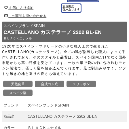
五反田店
お気に入り追加
在庫あります
この商品を問い合わせる
スペインブランドSPAIN
CASTELLANO カステラーノ 2202 BL-EN
ＢＬＡＣＫエナメル
1920年にスペイン・マドリードの小さな職人工房で生まれた
CASTELLANO(カステッラーノ)。全ての靴が熟練した職人によって手
作りされており、そのスタイルと品質は、スペイン国内だけでなく国外
市場からも高い評価を受けています。一枚の革で袋の様に包み込むモカ
シン製法で、優しく足を包み込んでくれます。足に馴染みやすく、ソフ
トな履き心地と返りの良さも備えています。
天然皮革
合成ゴム底
スリッポン
スペイン製
ブランド
スペインブランドSPAIN
商品名
CASTELLANO カステラーノ 2202 BL-EN
カラー
ＢＬＡＣＫエナメル