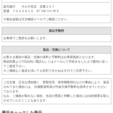
楽天銀行 サルサ支店 店番２０７
普通 ７０２０９１０ ｶﾌﾞｼｷｶﾞｲｼｬ ﾅｶﾞｵ
※振込金額は注文確認メールでご確認ください。
振込手数料
お客様でご負担をお願いします。
返品・交換について
お客さま都合の返品・交換の送料と手数料はお客様負担となります。
商品到着より7日以内に電話もしくはメールにて手続きをした上で案内に従っ
てご返送下さい。
※ご連絡なく返送を頂いても対応できかねますのでご注意下さい。
ご注文後、正当な理由無く、受取拒否、保管期限切れなどの事由により、返送
されてきた場合には、 往復配送料及び代金引換手数料を請求させていただい
ております。
なお、ご連絡が取れない場合、当店が悪質と判断した場合には法的措置を取ら
させていただくこともあります。
最近チェックした商品