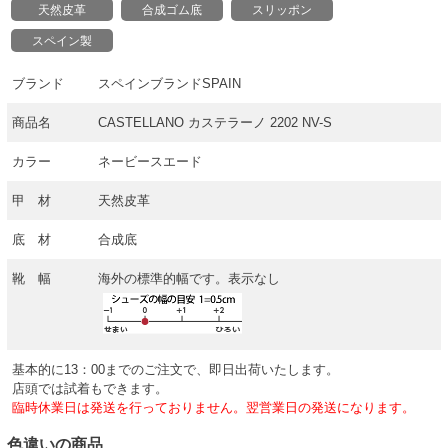
天然皮革
合成ゴム底
スリッポン
スペイン製
ブランド
スペインブランドSPAIN
商品名
CASTELLANO カステラーノ 2202 NV-S
カラー
ネービースエード
甲 材
天然皮革
底 材
合成底
靴 幅
海外の標準的幅です。表示なし
基本的に13：00までのご注文で、即日出荷いたします。
店頭では試着もできます。
臨時休業日は発送を行っておりません。翌営業日の発送になります。
色違いの商品