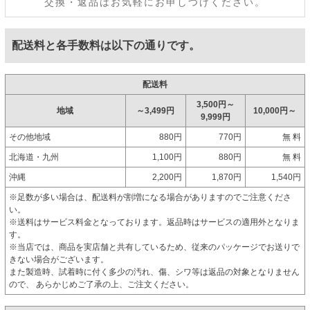
交換・返品はお気軽にお申しつけください。
配送料と各手数料は以下の通りです。
配送料
3,500円～
地域
～3,499円
10,000円～
9,999円
その他地域
880円
770円
無 料
北海道・九州
1,100円
880円
無 料
沖縄
2,200円
1,870円
1,540円
※足数が多い場合は、配送料が割増になる場合がありますのでご注意くださ
い。
※送料はサービス料金となっております。返品時はサービスの適用外となりま
す。
※当店では、商品を実店舗と共有しているため、従来のパッケージでお送りで
きない場合がございます。
また製造時、試着時に付く多少の汚れ、傷、シワ等は返品の対象となりません
ので、 あらかじめご了承の上、ご注文ください。