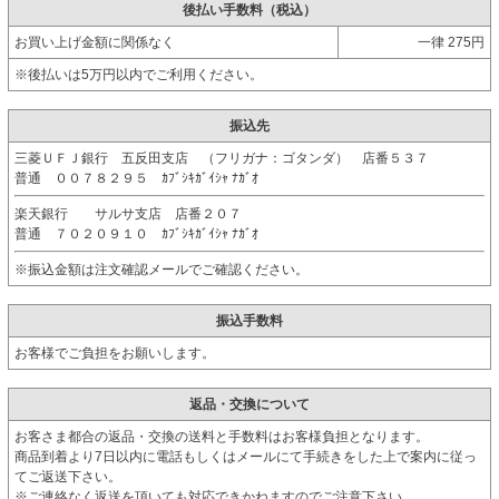
後払い手数料（税込）
お買い上げ金額に関係なく
一律 275円
※後払いは5万円以内でご利用ください。
振込先
三菱ＵＦＪ銀行 五反田支店 （フリガナ：ゴタンダ） 店番５３７
普通 ００７８２９５ ｶﾌﾞｼｷｶﾞｲｼｬ ﾅｶﾞｵ
楽天銀行 サルサ支店 店番２０７
普通 ７０２０９１０ ｶﾌﾞｼｷｶﾞｲｼｬ ﾅｶﾞｵ
※振込金額は注文確認メールでご確認ください。
振込手数料
お客様でご負担をお願いします。
返品・交換について
お客さま都合の返品・交換の送料と手数料はお客様負担となります。
商品到着より7日以内に電話もしくはメールにて手続きをした上で案内に従っ
てご返送下さい。
※ご連絡なく返送を頂いても対応できかねますのでご注意下さい。