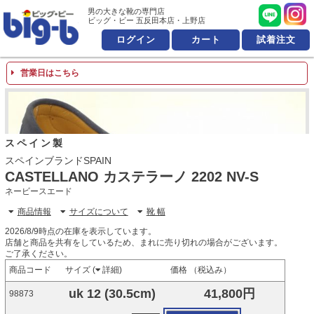
男の大きな靴の専門店 ビッ
男の大きな靴の専門店
ビッグ・ビー 五反田本店・上野店
ログイン
カート
試着注文
営業日はこちら
スペイン製
スペインブランドSPAIN
CASTELLANO カステラーノ 2202 NV-S
ネービースエード
商品情報
サイズについて
靴 幅
2026/8/9時点の在庫を表示しています。
店舗と商品を共有をしているため、まれに売り切れの場合がございます。
ご了承ください。
商品コード
サイズ (
詳細
)
価格 （税込み）
uk 12 (30.5cm)
41,800円
98873