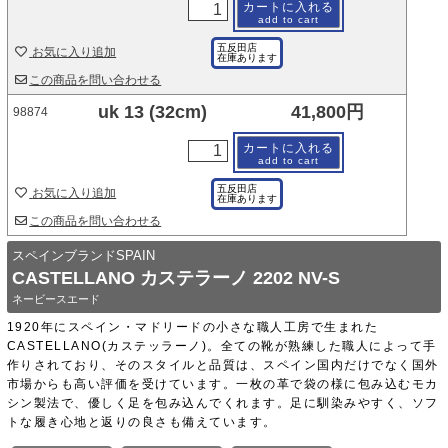
カートに入れる
add to cart
五反田店
お気に入り追加
在庫あります
この商品を問い合わせる
uk 13 (32cm)
41,800円
98874
カートに入れる
add to cart
五反田店
お気に入り追加
在庫あります
この商品を問い合わせる
スペインブランドSPAIN
CASTELLANO カステラーノ 2202 NV-S
ネービースエード
1920年にスペイン・マドリードの小さな職人工房で生まれた
CASTELLANO(カステッラーノ)。全ての靴が熟練した職人によって手
作りされており、そのスタイルと品質は、スペイン国内だけでなく国外
市場からも高い評価を受けています。一枚の革で袋の様に包み込むモカ
シン製法で、優しく足を包み込んでくれます。足に馴染みやすく、ソフ
トな履き心地と返りの良さも備えています。