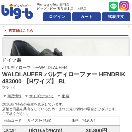
男の大きな靴の専門店 ビッ
男の大きな靴の専門店
ビッグ・ビー 五反田本店・上野店
ログイン
カート
試着注文
営業日はこちら
ドイツ製
バルディローファーWALDLAUFER
WALDLAUFER バルディローファー HENDRIK
483000 【Hワイズ】 BL
ブラック
商品情報
サイズについて
靴 幅
2026/8/7時点の在庫を表示しています。
店舗と商品を共有をしているため、まれに売り切れの場合がございます。
ご了承ください。
商品コード
サイズ (
詳細
)
価格 （税込み）
uk10.5(29cm)
30,800円
107187