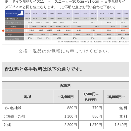
例 ドイツ規格サイズ11 ＝ スニーカー30.0cm～31.0cm ＝ 日本規格サイ
ズ28.5ｃｍと同じ位になります。（ご不明な点はお問い合わせ下さい）
交換・返品はお気軽にお申しつけください。
配送料と各手数料は以下の通りです。
配送料
3,500円～
地域
～3,499円
10,000円～
9,999円
その他地域
880円
770円
無 料
北海道・九州
1,100円
880円
無 料
沖縄
2,200円
1,870円
1,540円