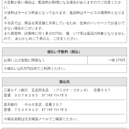
※足数が多い場合は、配送料が割増になる場合がありますのでご注意くださ
い。
※送料はサービス料金となっております。返品時はサービスの適用外となりま
す。
※当店では、商品を実店舗と共有しているため、従来のパッケージでお送りで
きない場合がございます。
また製造時、試着時に付く多少の汚れ、傷、シワ等は返品の対象となりません
ので、 あらかじめご了承の上、ご注文ください。
後払い手数料（税込）
お買い上げ金額に関係なく
一律 275円
※後払いは5万円以内でご利用ください。
振込先
三菱ＵＦＪ銀行 五反田支店 （フリガナ：ゴタンダ） 店番５３７
普通 ００７８２９５ ｶﾌﾞｼｷｶﾞｲｼｬ ﾅｶﾞｵ
楽天銀行 サルサ支店 店番２０７
普通 ７０２０９１０ ｶﾌﾞｼｷｶﾞｲｼｬ ﾅｶﾞｵ
※振込金額は注文確認メールでご確認ください。