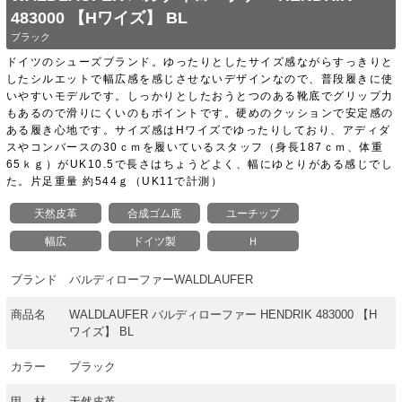
483000 【Hワイズ】 BL
ブラック
ドイツのシューズブランド。ゆったりとしたサイズ感ながらすっきりと
したシルエットで幅広感を感じさせないデザインなので、普段履きに使
いやすいモデルです。しっかりとしたおうとつのある靴底でグリップ力
もあるので滑りにくいのもポイントです。硬めのクッションで安定感の
ある履き心地です。サイズ感はHワイズでゆったりしており、アディダ
スやコンバースの30ｃｍを履いているスタッフ（身長187ｃｍ、体重
65ｋｇ）がUK10.5で長さはちょうどよく、幅にゆとりがある感じでし
た。片足重量 約544ｇ（UK11で計測）
天然皮革
合成ゴム底
ユーチップ
幅広
ドイツ製
Ｈ
ブランド
バルディローファーWALDLAUFER
商品名
WALDLAUFER バルディローファー HENDRIK 483000 【H
ワイズ】 BL
カラー
ブラック
甲 材
天然皮革