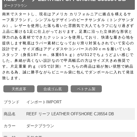
ダークブラウン
南米でスタートし、現在はアメリカ カリフォルニアに拠点を構えるサ
ーフ系ブランド。シンプルなデザインのビーチサンダル（トングサンダ
ル）。レザーを使用した落ち着いた雰囲気で大人てもラフになり過ぎず
上品に履ける1足に仕上がっております。足裏に沿った立体的な形状と
弾力のある素材でできたクッションを使用しており、快適な履き心地を
提供します靴底はラバー素材になっており滑り対策もされていて安心の
設計です。サイズ感はアディダスやコンバースの30ｃｍを履いている
スタッフ（身長187ｃｍ、体重65ｋｇ）がUS12でちょうどよい感じで
した。鼻緒が高くない設計なので甲高幅広の方はサイズ大きめ推奨で
す。片足重量 約ｇ（USで計測）＊こちらの商品は箱が無い状態で納品
される為、誠に勝手ながらビニール袋に包んでダンボールに入れて発送
致します。
天然皮革
合成ゴム底
ベトナム製
ブランド
インポートIMPORT
商品名
REEF リーフ LEATHER OFFSHORE CJ8554 DB
カラー
ダークブラウン