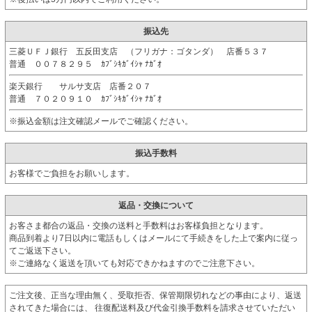
振込先
三菱ＵＦＪ銀行 五反田支店 （フリガナ：ゴタンダ） 店番５３７
普通 ００７８２９５ ｶﾌﾞｼｷｶﾞｲｼｬ ﾅｶﾞｵ
楽天銀行 サルサ支店 店番２０７
普通 ７０２０９１０ ｶﾌﾞｼｷｶﾞｲｼｬ ﾅｶﾞｵ
※振込金額は注文確認メールでご確認ください。
振込手数料
お客様でご負担をお願いします。
返品・交換について
お客さま都合の返品・交換の送料と手数料はお客様負担となります。
商品到着より7日以内に電話もしくはメールにて手続きをした上で案内に従っ
てご返送下さい。
※ご連絡なく返送を頂いても対応できかねますのでご注意下さい。
ご注文後、正当な理由無く、受取拒否、保管期限切れなどの事由により、返送
されてきた場合には、 往復配送料及び代金引換手数料を請求させていただい