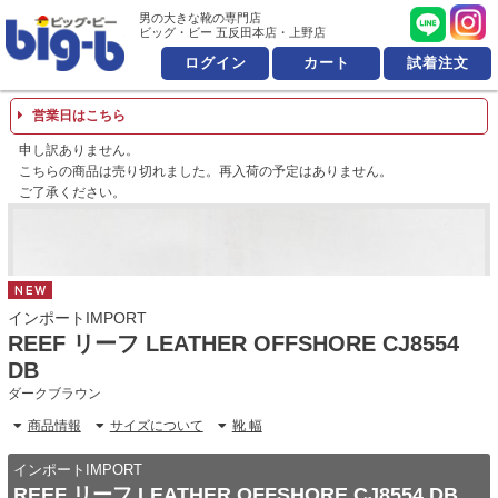
男の大きな靴の専門店 ビッ
男の大きな靴の専門店
ビッグ・ビー 五反田本店・上野店
ログイン
カート
試着注文
営業日はこちら
申し訳ありません。
こちらの商品は売り切れました。再入荷の予定はありません。
ご了承ください。
NEW
インポートIMPORT
REEF リーフ LEATHER OFFSHORE CJ8554
DB
ダークブラウン
商品情報
サイズについて
靴 幅
インポートIMPORT
REEF リーフ LEATHER OFFSHORE CJ8554 DB