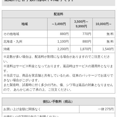
配送料
3,500円～
地域
～3,499円
10,000円～
9,999円
その他地域
880円
770円
無 料
北海道・九州
1,100円
880円
無 料
沖縄
2,200円
1,870円
1,540円
※足数が多い場合は、配送料が割増になる場合がありますのでご注意くださ
い。
※送料はサービス料金となっております。返品時はサービスの適用外となりま
す。
※当店では、商品を実店舗と共有しているため、従来のパッケージでお送りで
きない場合がございます。
また製造時、試着時に付く多少の汚れ、傷、シワ等は返品の対象となりません
ので、 あらかじめご了承の上、ご注文ください。
後払い手数料（税込）
お買い上げ金額に関係なく
一律 275円
※後払いは5万円以内でご利用ください。