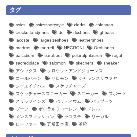
タグ
asics
asicssportstyle
clarks
colehaan
crockettandjones
dc
dcshoes
ghbass
lacoste
largesizeshoes
leathershoes
madras
merrell
NEGRONI
Orobianco
palladium
paraboot
poloralphlauren
regal
sacredplace
salomon
skechers
sneaker
アシックス
クロケットアンドジョーンズ
コールハーン
サロモン
ジャランスリウァヤ
ジーエイチバス
スケッチャーズ
スケッチャーズスニーカー
スニーカー
スポーツ
スリップインズ
パラディウム
パラブーツ
ブーツ
ポロラルフローレン
メレル
メンズファッション
ラコステ
リーガル
ローファー
五反田本店
革靴