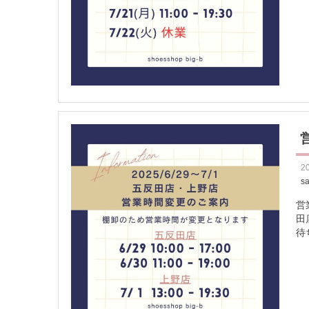
2
s
営
田店
待