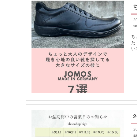
2
s
ち
た
い
2
s