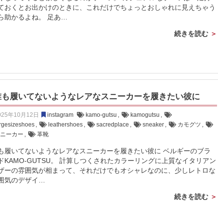
ておくとお出かけのときに、これだけでちょっとおしゃれに見えちゃう
ら助かるよね。 足あ…
続きを読む
誰も履いてないようなレアなスニーカーを履きたい彼に
025年10月12日
instagram
kamo-gutsu
,
kamogutsu
,
argesizeshoes
,
leathershoes
,
sacredplace
,
sneaker
,
カモグツ
,
スニーカー
,
革靴
も履いてないようなレアなスニーカーを履きたい彼に ベルギーのブラ
ドKAMO-GUTSU。 計算しつくされたカラーリングに上質なイタリアン
ザーの雰囲気が相まって、それだけでもオシャレなのに、少しレトロな
囲気のデザイ…
続きを読む