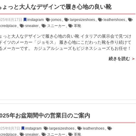
ちょっと大人なデザインで履き心地の良い靴
025年8月17日
instagram
jomos
,
largesizeshoes
,
leathershoes
,
acredplace
,
sneaker
,
スニーカー
,
革靴
ょっと大人なデザインで履き心地の良い靴 イタリアの展示会で見つけ
ドイツのメーカー「ジョモス」 履き心地にこだわった靴を作り続けて
るメーカーです。 カジュアルシューズもビジネスシューズもお任せ！
続きを読む
2025年お盆期間中の営業日のご案内
025年8月7日
instagram
largesizeshoes
,
leathershoes
,
acredplace
,
sneaker
,
スニーカー
,
革靴