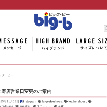
男の大きな
ゴリー
メッセージ
ハイブランド
ビッグ・ビー
上野店営業日変更のご案内
025年11月19日
instagram
largesizeshoes
,
leathershoes
,
acredplace
,
sneaker
,
スニーカー
,
革靴