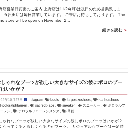
野店営業日変更のご案内 上野店は11/24(月)は祝日のため営業致しま
。 五反田店は毎日営業しています。 ご来店お待ちしております。 The
no store will be open on November 2…
続きを読む
おしゃれなブーツが欲しい大きなサイズの彼にポロのブー
ツはいかが？
025年10月27日
instagram
boots
,
largesizeshoes
,
leathershoes
,
poloralphlauren
,
sacredplace
,
sneaker
,
スニーカー
,
ポロラルフ
ローレン
,
ポロラルフローレンメンズ
,
革靴
しゃれなブーツが欲しい大きなサイズの彼にポロのブーツはいかが？
くなってくると欲しくなるのがブーツ。 カジュアルなブーツは一足持