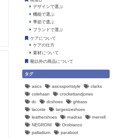
デザインで選ぶ
機能で選ぶ
季節で選ぶ
ブランドで選ぶ
ケアについて
ケアの仕方
素材について
靴以外の商品について
タグ
asics
asicssportstyle
clarks
colehaan
crockettandjones
dc
dcshoes
ghbass
lacoste
largesizeshoes
leathershoes
madras
merrell
NEGRONI
Orobianco
palladium
paraboot