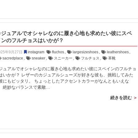
カジュアルでオシャレなのに履き心地も求めたい彼にスペ
インのフルチョスはいかが？
025年9月27日
instagram
fluchos
,
largesizeshoes
,
leathershoes
,
sacredplace
,
sneaker
,
スニーカー
,
フルチョス
,
革靴
ジュアルでオシャレなのに履き心地も求めたい彼にスペインのフルチョ
はいかが？ レザーのカジュアルシューズが好きな彼も、挑戦してみた
彼にもピッタリ。 ちょっとしたアクセントカラーがなんともいえな
、絶妙なバランスで素敵…
続きを読む