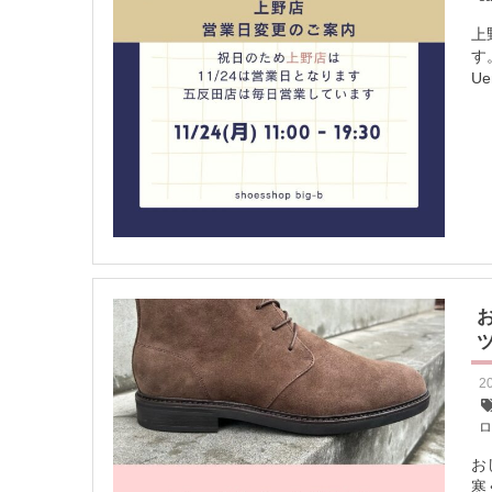
上
す
Ue
2
お
寒