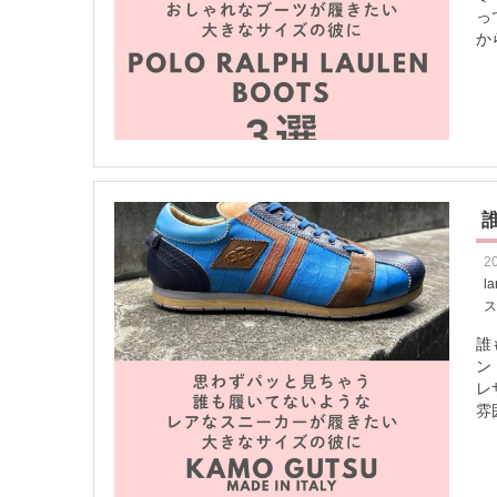
っ
か
2
l
誰
ン
レ
雰