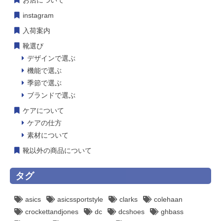
お店について
instagram
入荷案内
靴選び
デザインで選ぶ
機能で選ぶ
季節で選ぶ
ブランドで選ぶ
ケアについて
ケアの仕方
素材について
靴以外の商品について
タグ
asics
asicssportstyle
clarks
colehaan
crockettandjones
dc
dcshoes
ghbass