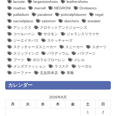
lacoste
largesizeshoes
leathershoes
madras
merrell
NEGRONI
Orobianco
palladium
paraboot
poloralphlauren
regal
sacredplace
salomon
skechers
sneaker
アシックス
クロケットアンドジョーンズ
コールハーン
サロモン
ジャランスリウァヤ
ジーエイチバス
スケッチャーズ
スケッチャーズスニーカー
スニーカー
スポーツ
スリップインズ
パラディウム
パラブーツ
ブーツ
ポロラルフローレン
メレル
メンズファッション
ラコステ
リーガル
ローファー
五反田本店
革靴
カレンダー
2026年8月
月
火
水
木
金
土
日
1
2