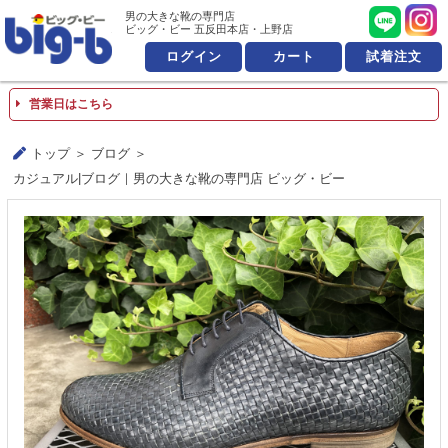
男の大きな靴の専門店 ビッ
男の大きな靴の専門店
ビッグ・ビー 五反田本店・上野店
ログイン
カート
試着注文
営業日はこちら
トップ
ブログ
カジュアル|ブログ｜男の大きな靴の専門店 ビッグ・ビー