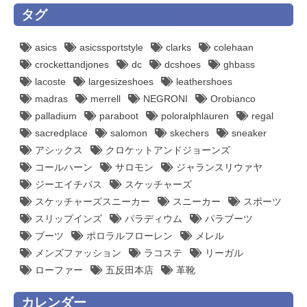
タグ
asics
asicssportstyle
clarks
colehaan
crockettandjones
dc
dcshoes
ghbass
lacoste
largesizeshoes
leathershoes
madras
merrell
NEGRONI
Orobianco
palladium
paraboot
poloralphlauren
regal
sacredplace
salomon
skechers
sneaker
アシックス
クロケットアンドジョーンズ
コールハーン
サロモン
ジャランスリウァヤ
ジーエイチバス
スケッチャーズ
スケッチャーズスニーカー
スニーカー
スポーツ
スリップインズ
パラディウム
パラブーツ
ブーツ
ポロラルフローレン
メレル
メンズファッション
ラコステ
リーガル
ローファー
五反田本店
革靴
カレンダー