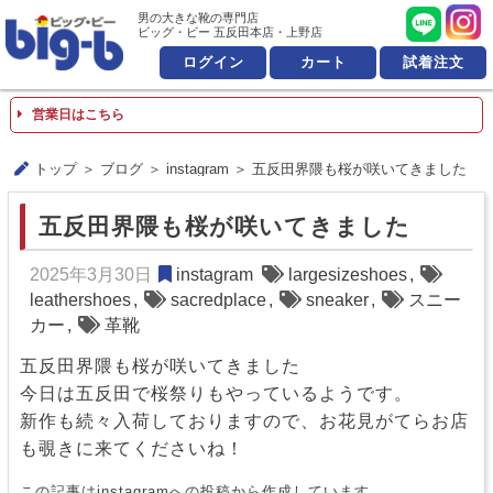
男の大きな靴の専門店 ビッ
男の大きな靴の専門店
ビッグ・ビー 五反田本店・上野店
ログイン
カート
試着注文
営業日はこちら
トップ
ブログ
instagram
五反田界隈も桜が咲いてきました
五反田界隈も桜が咲いてきました
2025年3月30日
instagram
largesizeshoes
,
leathershoes
,
sacredplace
,
sneaker
,
スニー
カー
,
革靴
五反田界隈も桜が咲いてきました
今日は五反田で桜祭りもやっているようです。
新作も続々入荷しておりますので、お花見がてらお店
も覗きに来てくださいね！
この記事はinstagramへの投稿から作成しています。