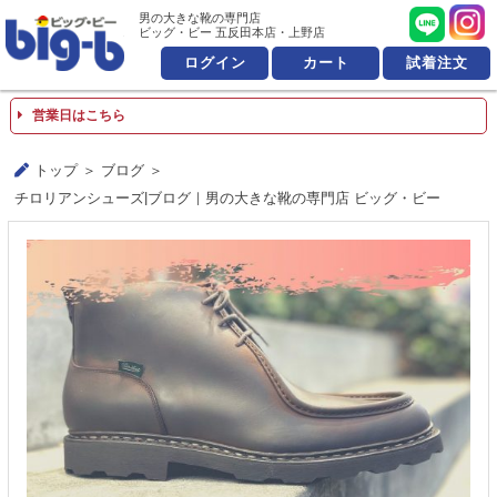
男の大きな靴の専門店 ビッ
男の大きな靴の専門店
ビッグ・ビー 五反田本店・上野店
ログイン
カート
試着注文
営業日はこちら
トップ
ブログ
チロリアンシューズ|ブログ｜男の大きな靴の専門店 ビッグ・ビー