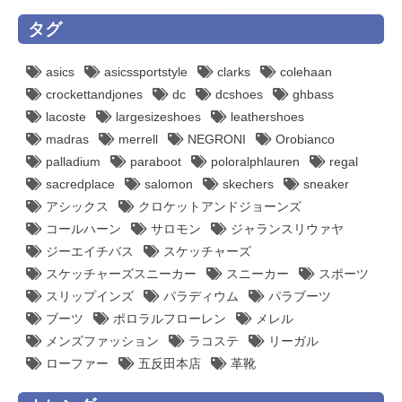
タグ
asics
asicssportstyle
clarks
colehaan
crockettandjones
dc
dcshoes
ghbass
lacoste
largesizeshoes
leathershoes
madras
merrell
NEGRONI
Orobianco
palladium
paraboot
poloralphlauren
regal
sacredplace
salomon
skechers
sneaker
アシックス
クロケットアンドジョーンズ
コールハーン
サロモン
ジャランスリウァヤ
ジーエイチバス
スケッチャーズ
スケッチャーズスニーカー
スニーカー
スポーツ
スリップインズ
パラディウム
パラブーツ
ブーツ
ポロラルフローレン
メレル
メンズファッション
ラコステ
リーガル
ローファー
五反田本店
革靴