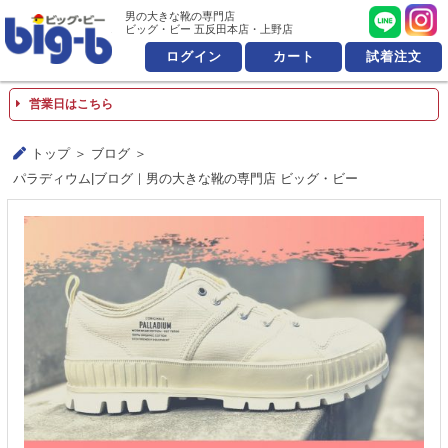
男の大きな靴の専門店 ビッ
男の大きな靴の専門店
ビッグ・ビー 五反田本店・上野店
ログイン
カート
試着注文
営業日はこちら
トップ
ブログ
パラディウム|ブログ｜男の大きな靴の専門店 ビッグ・ビー