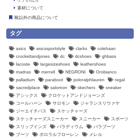
素材について
靴以外の商品について
タグ
asics
asicssportstyle
clarks
colehaan
crockettandjones
dc
dcshoes
ghbass
lacoste
largesizeshoes
leathershoes
madras
merrell
NEGRONI
Orobianco
palladium
paraboot
poloralphlauren
regal
sacredplace
salomon
skechers
sneaker
アシックス
クロケットアンドジョーンズ
コールハーン
サロモン
ジャランスリウァヤ
ジーエイチバス
スケッチャーズ
スケッチャーズスニーカー
スニーカー
スポーツ
スリップインズ
パラディウム
パラブーツ
ブーツ
ポロラルフローレン
メレル