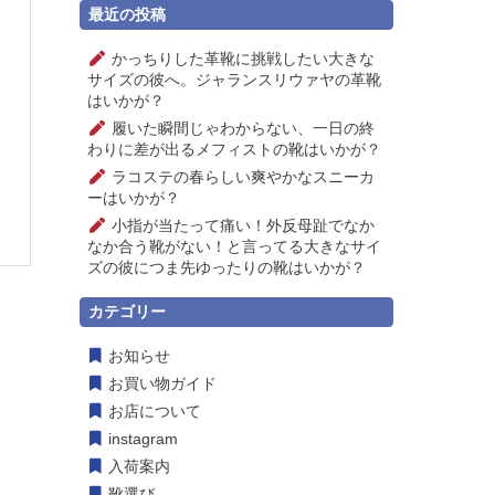
最近の投稿
かっちりした革靴に挑戦したい大きな
サイズの彼へ。ジャランスリウァヤの革靴
はいかが？
履いた瞬間じゃわからない、一日の終
わりに差が出るメフィストの靴はいかが？
ラコステの春らしい爽やかなスニーカ
ーはいかが？
小指が当たって痛い！外反母趾でなか
なか合う靴がない！と言ってる大きなサイ
ズの彼につま先ゆったりの靴はいかが？
カテゴリー
お知らせ
お買い物ガイド
お店について
instagram
入荷案内
靴選び