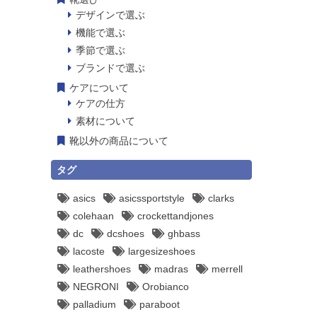
デザインで選ぶ
機能で選ぶ
季節で選ぶ
ブランドで選ぶ
ケアについて
ケアの仕方
素材について
靴以外の商品について
タグ
asics
asicssportstyle
clarks
colehaan
crockettandjones
dc
dcshoes
ghbass
lacoste
largesizeshoes
leathershoes
madras
merrell
NEGRONI
Orobianco
palladium
paraboot