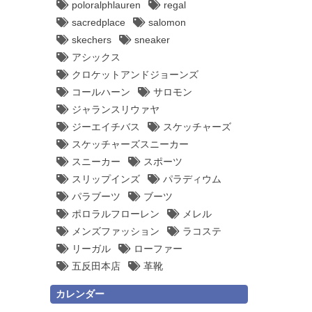
poloralphlauren
regal
sacredplace
salomon
skechers
sneaker
アシックス
クロケットアンドジョーンズ
コールハーン
サロモン
ジャランスリウァヤ
ジーエイチバス
スケッチャーズ
スケッチャーズスニーカー
スニーカー
スポーツ
スリップインズ
パラディウム
パラブーツ
ブーツ
ポロラルフローレン
メレル
メンズファッション
ラコステ
リーガル
ローファー
五反田本店
革靴
カレンダー