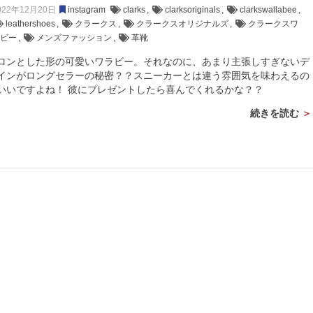
022年12月20日
instagram
clarks
,
clarksoriginals
,
clarkswallabee
,
leathershoes
,
クラークス
,
クラークスオリジナルズ
,
クラークスワ
ラビー
,
メンズファッション
,
革靴
ロンとした形の可愛いワラビー。それなのに、あまり主張しすぎないデ
インがロングセラーの秘密？？スニーカーとは違う雰囲気を味わえるの
いいですよね！ 彼にプレゼントしたら喜んでくれるかな？？
続きを読む