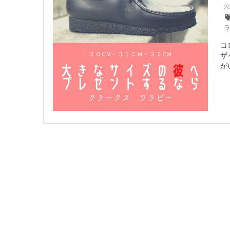
2
コ
ザ
が