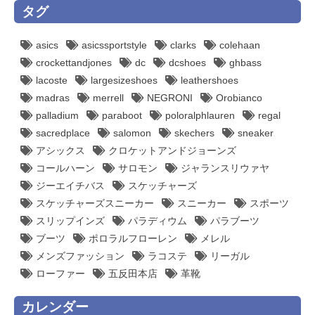
タグ
asics
asicssportstyle
clarks
colehaan
crockettandjones
dc
dcshoes
ghbass
lacoste
largesizeshoes
leathershoes
madras
merrell
NEGRONI
Orobianco
palladium
paraboot
poloralphlauren
regal
sacredplace
salomon
skechers
sneaker
アシックス
クロケットアンドジョーンズ
コールハーン
サロモン
ジャランスリウァヤ
ジーエイチバス
スケッチャーズ
スケッチャーズスニーカー
スニーカー
スポーツ
スリップインズ
パラディウム
パラブーツ
ブーツ
ポロラルフローレン
メレル
メンズファッション
ラコステ
リーガル
ローファー
五反田本店
革靴
カレンダー