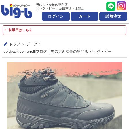
男の大きな靴の専門店 ビッ
男の大きな靴の専門店
ビッグ・ビー 五反田本店・上野店
ログイン
カート
試着注文
営業日はこちら
トップ
ブログ
coldpackicemerrell|ブログ｜男の大きな靴の専門店 ビッグ・ビー