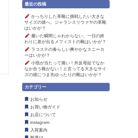
最近の投稿
かっちりした革靴に挑戦したい大きな
サイズの彼へ。ジャランスリウァヤの革靴
はいかが？
履いた瞬間じゃわからない、一日の終
わりに差が出るメフィストの靴はいかが？
ラコステの春らしい爽やかなスニーカ
ーはいかが？
小指が当たって痛い！外反母趾でなか
なか合う靴がない！と言ってる大きなサイ
ズの彼につま先ゆったりの靴はいかが？
カテゴリー
お知らせ
お買い物ガイド
お店について
instagram
入荷案内
靴選び