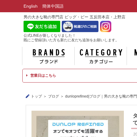
English
簡体中国語
男の大きな靴の専門店 ビッグ・ビー 五反田本店・上野店
公式LINEが新しくなりました！
既にご登録頂いた方も新たに友だち追加をお願いします。
ブランド
カテ
営業日はこちら
トップ
ブログ
dunloprefined|ブログ｜男の大きな靴の
2