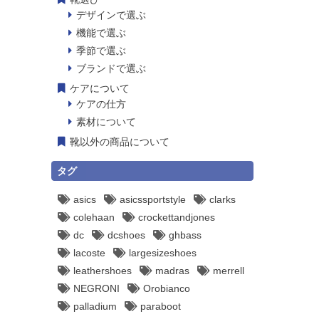
デザインで選ぶ
機能で選ぶ
季節で選ぶ
ブランドで選ぶ
ケアについて
ケアの仕方
素材について
靴以外の商品について
タグ
asics
asicssportstyle
clarks
colehaan
crockettandjones
dc
dcshoes
ghbass
lacoste
largesizeshoes
leathershoes
madras
merrell
NEGRONI
Orobianco
palladium
paraboot