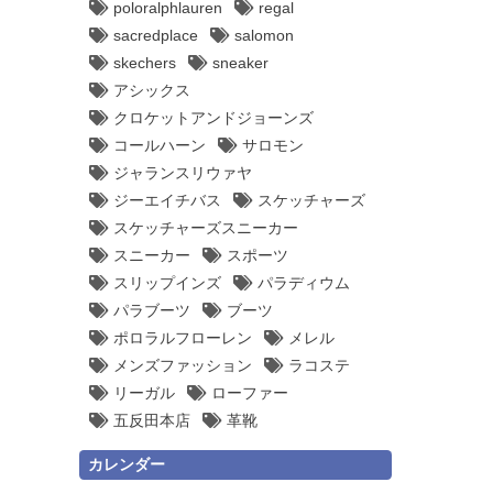
poloralphlauren
regal
sacredplace
salomon
skechers
sneaker
アシックス
クロケットアンドジョーンズ
コールハーン
サロモン
ジャランスリウァヤ
ジーエイチバス
スケッチャーズ
スケッチャーズスニーカー
スニーカー
スポーツ
スリップインズ
パラディウム
パラブーツ
ブーツ
ポロラルフローレン
メレル
メンズファッション
ラコステ
リーガル
ローファー
五反田本店
革靴
カレンダー