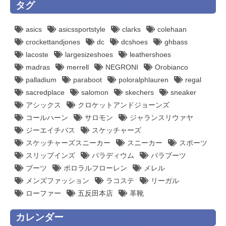
タグ
asics
asicssportstyle
clarks
colehaan
crockettandjones
dc
dcshoes
ghbass
lacoste
largesizeshoes
leathershoes
madras
merrell
NEGRONI
Orobianco
palladium
paraboot
poloralphlauren
regal
sacredplace
salomon
skechers
sneaker
アシックス
クロケットアンドジョーンズ
コールハーン
サロモン
ジャランスリウァヤ
ジーエイチバス
スケッチャーズ
スケッチャーズスニーカー
スニーカー
スポーツ
スリップインズ
パラディウム
パラブーツ
ブーツ
ポロラルフローレン
メレル
メンズファッション
ラコステ
リーガル
ローファー
五反田本店
革靴
カレンダー