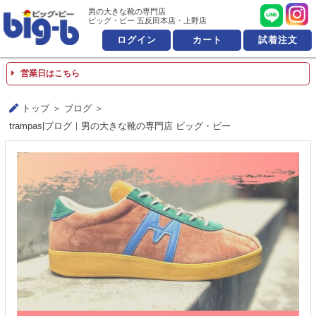
男の大きな靴の専門店 ビッ
男の大きな靴の専門店
ビッグ・ビー 五反田本店・上野店
ログイン
カート
試着注文
営業日はこちら
トップ
ブログ
trampas|ブログ｜男の大きな靴の専門店 ビッグ・ビー