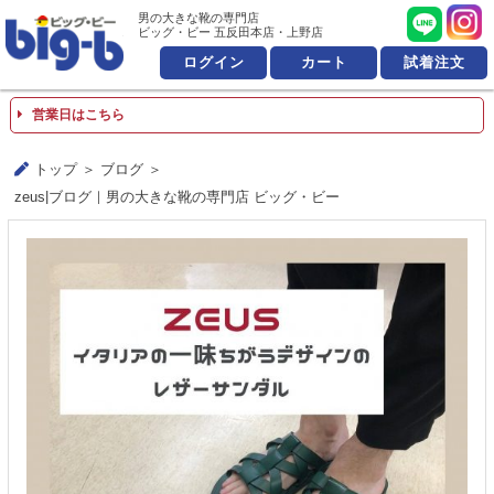
男の大きな靴の専門店 ビッ
男の大きな靴の専門店
ビッグ・ビー 五反田本店・上野店
ログイン
カート
試着注文
営業日はこちら
トップ
ブログ
zeus|ブログ｜男の大きな靴の専門店 ビッグ・ビー