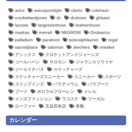
asics
asicssportstyle
clarks
colehaan
crockettandjones
dc
dcshoes
ghbass
lacoste
largesizeshoes
leathershoes
madras
merrell
NEGRONI
Orobianco
palladium
paraboot
poloralphlauren
regal
sacredplace
salomon
skechers
sneaker
アシックス
クロケットアンドジョーンズ
コールハーン
サロモン
ジャランスリウァヤ
ジーエイチバス
スケッチャーズ
スケッチャーズスニーカー
スニーカー
スポーツ
スリップインズ
パラディウム
パラブーツ
ブーツ
ポロラルフローレン
メレル
メンズファッション
ラコステ
リーガル
ローファー
五反田本店
革靴
カレンダー