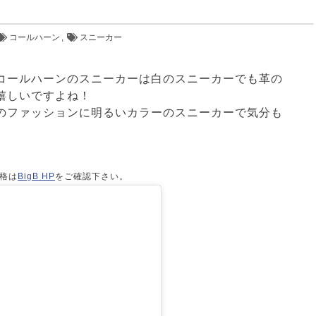
コールハーン
,
スニーカー
コールハーンのスニーカーは白のスニーカーでも革の
嬉しいですよね！
のファッションに明るいカラーのスニーカーで気分も
格は
BigB HP
をご確認下さい。