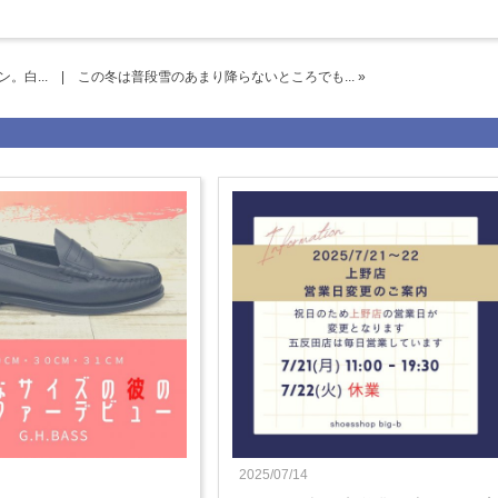
。白...
|
この冬は普段雪のあまり降らないところでも... »
2025/07/14