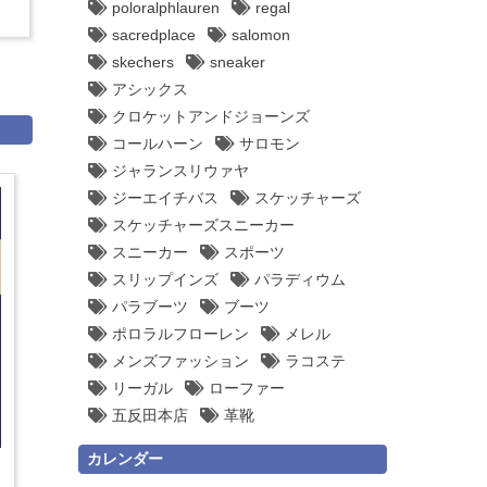
poloralphlauren
regal
sacredplace
salomon
skechers
sneaker
アシックス
クロケットアンドジョーンズ
コールハーン
サロモン
ジャランスリウァヤ
ジーエイチバス
スケッチャーズ
スケッチャーズスニーカー
スニーカー
スポーツ
スリップインズ
パラディウム
パラブーツ
ブーツ
ポロラルフローレン
メレル
メンズファッション
ラコステ
リーガル
ローファー
五反田本店
革靴
カレンダー