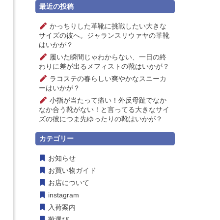
最近の投稿
かっちりした革靴に挑戦したい大きな
サイズの彼へ。ジャランスリウァヤの革靴
はいかが？
履いた瞬間じゃわからない、一日の終
わりに差が出るメフィストの靴はいかが？
ラコステの春らしい爽やかなスニーカ
ーはいかが？
小指が当たって痛い！外反母趾でなか
なか合う靴がない！と言ってる大きなサイ
ズの彼につま先ゆったりの靴はいかが？
カテゴリー
お知らせ
お買い物ガイド
お店について
instagram
入荷案内
靴選び