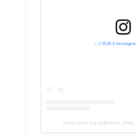
この投稿をInstagr
shoes shop big-b(@shoes_s