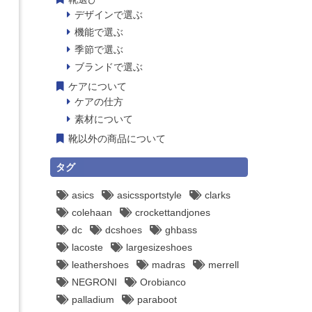
デザインで選ぶ
機能で選ぶ
季節で選ぶ
ブランドで選ぶ
ケアについて
ケアの仕方
素材について
靴以外の商品について
タグ
asics
asicssportstyle
clarks
colehaan
crockettandjones
dc
dcshoes
ghbass
lacoste
largesizeshoes
leathershoes
madras
merrell
NEGRONI
Orobianco
palladium
paraboot